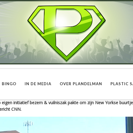
BINGO
IN DE MEDIA
OVER PLANDELMAN
PLASTIC S
p eigen initiatief bezem & vuilniszak pakte om zijn New Yorkse buurt
ericht CNN.