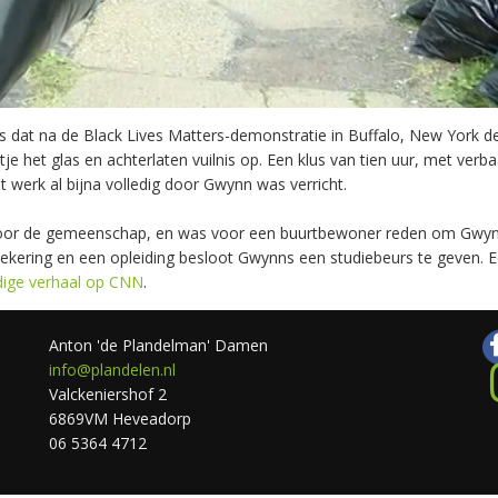
s dat na de Black Lives Matters-demonstratie in Buffalo, New York de 
e het glas en achterlaten vuilnis op. Een klus van tien uur, met ver
werk al bijna volledig door Gwynn was verricht.
e door de gemeenschap, en was voor een buurtbewoner reden om Gwyn
kering en een opleiding besloot Gwynns een studiebeurs te geven. E
ige verhaal op CNN
.
Anton 'de Plandelman' Damen
info@plandelen.nl
Valckeniershof 2
6869VM Heveadorp
06 5364 4712