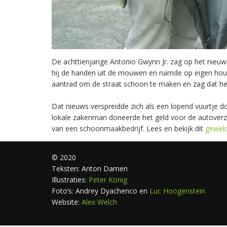
De achttienjarige Antonio Gwynn Jr. zag op het nieuw
hij de handen uit de mouwen en ruimde op eigen houtj
aantrad om de straat schoon te maken en zag dat het 
Dat nieuws verspreidde zich als een lopend vuurtj
lokale zakenman doneerde het geld voor de autoverze
van een schoonmaakbedrijf. Lees en bekijk dit
geweld
© 2020
Teksten: Anton Damen
Illustraties:
Peter Konig
Foto’s: Andrey Dyachenco en
Luc Hoogenstein
Website:
Alex Welch