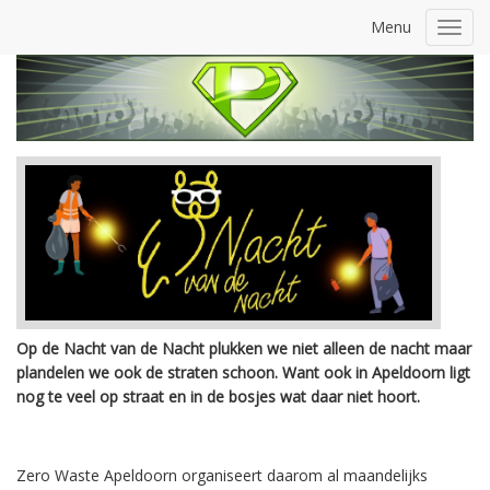
Menu
Toggl
navig
Op de Nacht van de Nacht plukken we niet alleen de nacht maar
plandelen we ook de straten schoon. Want ook in Apeldoorn ligt
nog te veel op straat en in de bosjes wat daar niet hoort.
Zero Waste Apeldoorn organiseert daarom al maandelijks