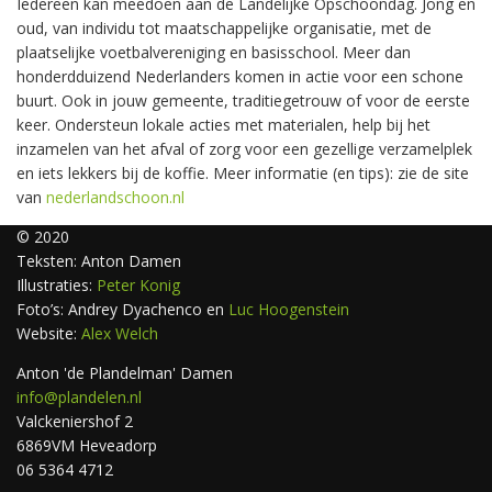
Iedereen kan meedoen aan de Landelijke Opschoondag. Jong en
oud, van individu tot maatschappelijke organisatie, met de
plaatselijke voetbalvereniging en basisschool. Meer dan
honderdduizend Nederlanders komen in actie voor een schone
buurt. Ook in jouw gemeente, traditiegetrouw of voor de eerste
keer. Ondersteun lokale acties met materialen, help bij het
inzamelen van het afval of zorg voor een gezellige verzamelplek
en iets lekkers bij de koffie. Meer informatie (en tips): zie de site
van
nederlandschoon.nl
© 2020
Teksten: Anton Damen
Illustraties:
Peter Konig
Foto’s: Andrey Dyachenco en
Luc Hoogenstein
Website:
Alex Welch
Anton 'de Plandelman' Damen
info@plandelen.nl
Valckeniershof 2
6869VM Heveadorp
06 5364 4712