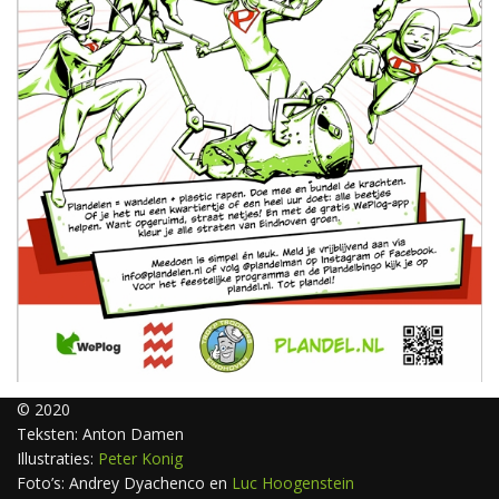
© 2020
Teksten: Anton Damen
Illustraties:
Peter Konig
Foto’s: Andrey Dyachenco en
Luc Hoogenstein