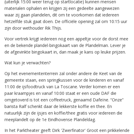
(uiterlijk 15:00 weer terug op startlocatie) kunnen mensen
materialen ophalen en krijgen zij een gedeelte aangewezen
waar zij gaan plandelen, dit om te voorkomen dat iedereen
hetzelfde stuk gaat doen. De officiële opening zal om 10:15 uur
zijn door wethouder Rik Thijs.
Voor vertrek krijgt iedereen nog een appeltje voor de dorst mee
en de bekende plandel-bingokaart van de Plandelman. Lever je
de afgevinkte bingokaart in, dan maak je kans op leuke prijzen.
Wat kun je verwachten?
Op het evenemententerrein zal onder andere de Keet van de
gemeente staan, een springkussen voor de kinderen en vanaf
11:00 de ijsfoodtruck van La Toscane. Verder komen er een
paar kraampjes en vanaf 10:00 staat er een oude DAF die
omgetoverd is tot een coffeetruck, genaamd Dafeïne. “Onze”
barista Ralf schenkt daar de lekkerste koffie en thee. En
natuurlijk zijn de ijsjes en koffie/thee gratis voor iedereen die
meeplandelt op de 1e Eindhovense Plandeldag.
In het Parktheater geeft Dirk 'Zwerfinator' Groot een prikkelende